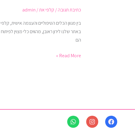
משחק
כתיבת תגובה
/
קלפי את
/
admin
קופסה
לטיפול
בין מגוון הכלים הטיפוליים והעצמה אישית, קלפ
והעצמה
באתר שלנו לירון ראובן, מהווים כלי מצוין לפית
אישית
הם
Read More »
W
I
F
h
n
a
a
s
c