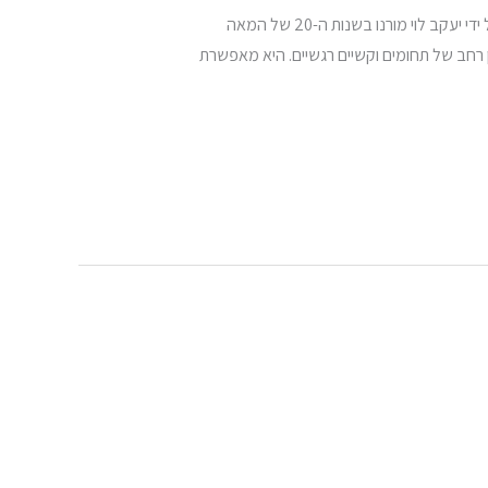
הפסיכודרמה היא שיטת טיפול ייחודית המשלבת אלמנטים של דרמה ומשחק בתהליך טיפולי עמוק ומשמעותי. השיטה פותחה על ידי יעקב לוי מורנו בשנות ה-20 של המאה
ן רחב של תחומים וקשיים רגשיים. היא מאפשרת